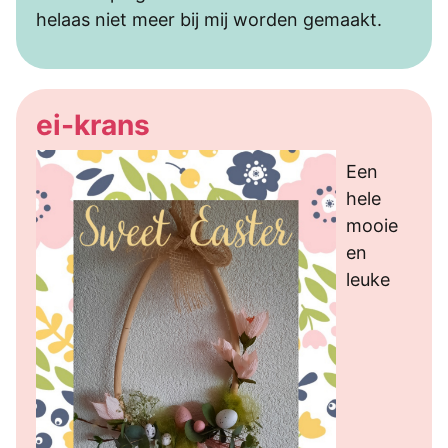
helaas niet meer bij mij worden gemaakt.
ei-krans
Een
hele
mooie
en
leuke